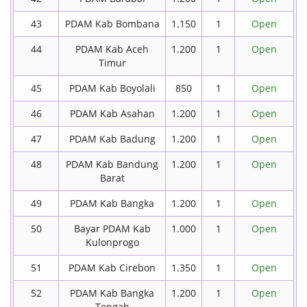
43
PDAM Kab Bombana
1.150
1
Open
44
PDAM Kab Aceh
1.200
1
Open
Timur
45
PDAM Kab Boyolali
850
1
Open
46
PDAM Kab Asahan
1.200
1
Open
47
PDAM Kab Badung
1.200
1
Open
48
PDAM Kab Bandung
1.200
1
Open
Barat
49
PDAM Kab Bangka
1.200
1
Open
50
Bayar PDAM Kab
1.000
1
Open
Kulonprogo
51
PDAM Kab Cirebon
1.350
1
Open
52
PDAM Kab Bangka
1.200
1
Open
Tengah