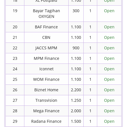
18
XL Postpaid
1.100
1
Open
19
Bayar Tagihan
300
1
Open
OXYGEN
20
BAF Finance
1.100
1
Open
21
CBN
1.100
1
Open
22
JACCS MPM
900
1
Open
23
MPM Finance
1.100
1
Open
24
Iconnet
1.100
1
Open
25
WOM Finance
1.100
1
Open
26
Biznet Home
2.200
1
Open
27
Transvision
1.250
1
Open
28
Mega Finance
2.000
1
Open
29
Radana Finance
1.500
1
Open