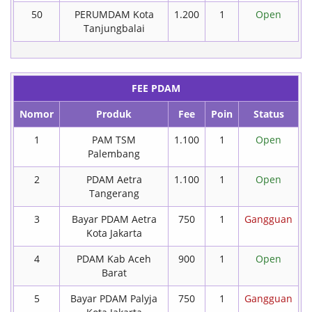
50
PERUMDAM Kota
1.200
1
Open
Tanjungbalai
FEE PDAM
Nomor
Produk
Fee
Poin
Status
1
PAM TSM
1.100
1
Open
Palembang
2
PDAM Aetra
1.100
1
Open
Tangerang
3
Bayar PDAM Aetra
750
1
Gangguan
Kota Jakarta
4
PDAM Kab Aceh
900
1
Open
Barat
5
Bayar PDAM Palyja
750
1
Gangguan