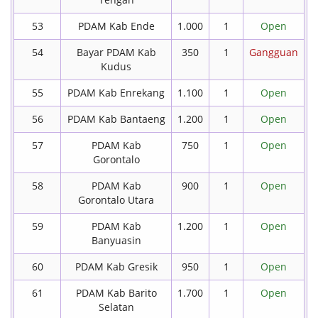
53
PDAM Kab Ende
1.000
1
Open
54
Bayar PDAM Kab
350
1
Gangguan
Kudus
55
PDAM Kab Enrekang
1.100
1
Open
56
PDAM Kab Bantaeng
1.200
1
Open
57
PDAM Kab
750
1
Open
Gorontalo
58
PDAM Kab
900
1
Open
Gorontalo Utara
59
PDAM Kab
1.200
1
Open
Banyuasin
60
PDAM Kab Gresik
950
1
Open
61
PDAM Kab Barito
1.700
1
Open
Selatan