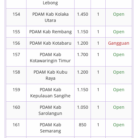
Lebong
154
PDAM Kab Kolaka
1.450
1
Open
Utara
155
PDAM Kab Rembang
1.150
1
Open
156
PDAM Kab Kotabaru
1.200
1
Gangguan
157
PDAM Kab
1.700
1
Open
Kotawaringin Timur
158
PDAM Kab Kubu
1.200
1
Open
Raya
159
PDAM Kab
1.150
1
Open
Kepulauan Sangihe
160
PDAM Kab
1.050
1
Open
Sarolangun
161
PDAM Kab
850
1
Open
Semarang