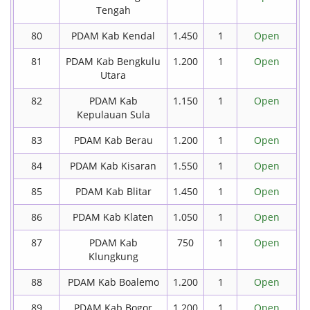
Tengah
80
PDAM Kab Kendal
1.450
1
Open
81
PDAM Kab Bengkulu
1.200
1
Open
Utara
82
PDAM Kab
1.150
1
Open
Kepulauan Sula
83
PDAM Kab Berau
1.200
1
Open
84
PDAM Kab Kisaran
1.550
1
Open
85
PDAM Kab Blitar
1.450
1
Open
86
PDAM Kab Klaten
1.050
1
Open
87
PDAM Kab
750
1
Open
Klungkung
88
PDAM Kab Boalemo
1.200
1
Open
89
PDAM Kab Bogor
1.200
1
Open