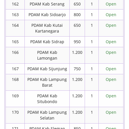
162
PDAM Kab Serang
650
1
Open
163
PDAM Kab Sidoarjo
800
1
Open
164
PDAM Kab Kutai
650
1
Open
Kartanegara
165
PDAM Kab Sidrap
950
1
Open
166
PDAM Kab
1.200
1
Open
Lamongan
167
PDAM Kab Sijunjung
750
1
Open
168
PDAM Kab Lampung
1.200
1
Open
Barat
169
PDAM Kab
1.200
1
Open
Situbondo
170
PDAM Kab Lampung
1.200
1
Open
Selatan
171
PDAM Kab Sleman
850
1
Open