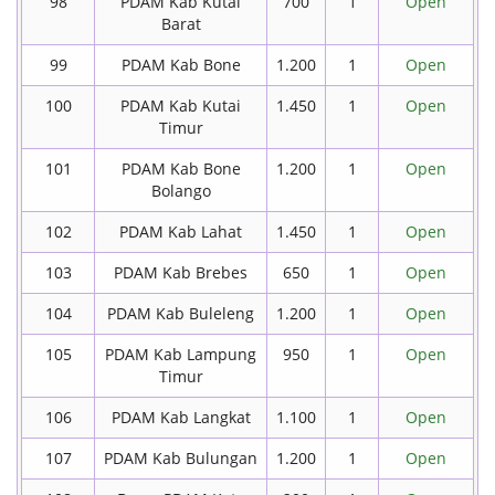
98
PDAM Kab Kutai
700
1
Open
Barat
99
PDAM Kab Bone
1.200
1
Open
100
PDAM Kab Kutai
1.450
1
Open
Timur
101
PDAM Kab Bone
1.200
1
Open
Bolango
102
PDAM Kab Lahat
1.450
1
Open
103
PDAM Kab Brebes
650
1
Open
104
PDAM Kab Buleleng
1.200
1
Open
105
PDAM Kab Lampung
950
1
Open
Timur
106
PDAM Kab Langkat
1.100
1
Open
107
PDAM Kab Bulungan
1.200
1
Open