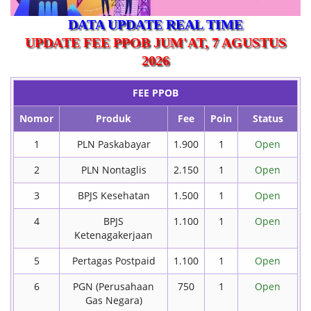
DATA UPDATE REAL TIME
UPDATE FEE PPOB
JUM'AT, 7 AGUSTUS
2026
FEE PPOB
Nomor
Produk
Fee
Poin
Status
1
PLN Paskabayar
1.900
1
Open
2
PLN Nontaglis
2.150
1
Open
3
BPJS Kesehatan
1.500
1
Open
4
BPJS
1.100
1
Open
Ketenagakerjaan
5
Pertagas Postpaid
1.100
1
Open
6
PGN (Perusahaan
750
1
Open
Gas Negara)