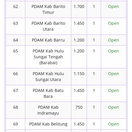
62
PDAM Kab Barito
1.700
1
Open
Timur
63
PDAM Kab Barito
1.450
1
Open
Utara
64
PDAM Kab Barru
1.200
1
Open
65
PDAM Kab Hulu
1.200
1
Open
Sungai Tengah
(Barabai)
66
PDAM Kab Hulu
1.150
1
Open
Sungai Utara
67
PDAM Kab Batu
1.450
1
Open
Bara
68
PDAM Kab
750
1
Open
Indramayu
69
PDAM Kab Belitung
1.450
1
Open