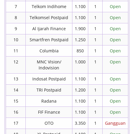
7
Telkom Indihome
1.100
1
Open
8
Telkomsel Postpaid
1.100
1
Open
9
Al Ijarah Finance
1.900
1
Open
10
Smartfren Postpaid
1.250
1
Open
11
Columbia
850
1
Open
12
MNC Vision/
1.000
1
Open
Indovision
13
Indosat Postpaid
1.100
1
Open
14
TRI Postpaid
1.200
1
Open
15
Radana
1.100
1
Open
16
FIF Finance
1.100
1
Open
17
OTO
3.350
1
Gangguan