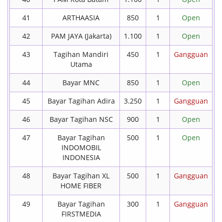
41
ARTHAASIA
850
1
Open
42
PAM JAYA (Jakarta)
1.100
1
Open
43
Tagihan Mandiri
450
1
Gangguan
Utama
44
Bayar MNC
850
1
Open
45
Bayar Tagihan Adira
3.250
1
Gangguan
46
Bayar Tagihan NSC
900
1
Open
47
Bayar Tagihan
500
1
Open
INDOMOBIL
INDONESIA
48
Bayar Tagihan XL
500
1
Gangguan
HOME FIBER
49
Bayar Tagihan
300
1
Gangguan
FIRSTMEDIA