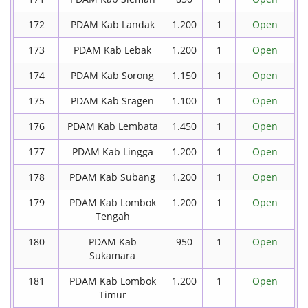
172
PDAM Kab Landak
1.200
1
Open
173
PDAM Kab Lebak
1.200
1
Open
174
PDAM Kab Sorong
1.150
1
Open
175
PDAM Kab Sragen
1.100
1
Open
176
PDAM Kab Lembata
1.450
1
Open
177
PDAM Kab Lingga
1.200
1
Open
178
PDAM Kab Subang
1.200
1
Open
179
PDAM Kab Lombok
1.200
1
Open
Tengah
180
PDAM Kab
950
1
Open
Sukamara
181
PDAM Kab Lombok
1.200
1
Open
Timur