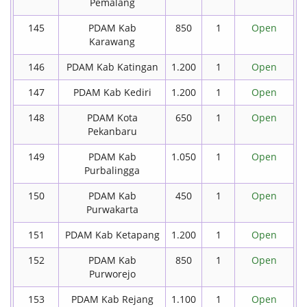
Pemalang
145
PDAM Kab
850
1
Open
Karawang
146
PDAM Kab Katingan
1.200
1
Open
147
PDAM Kab Kediri
1.200
1
Open
148
PDAM Kota
650
1
Open
Pekanbaru
149
PDAM Kab
1.050
1
Open
Purbalingga
150
PDAM Kab
450
1
Open
Purwakarta
151
PDAM Kab Ketapang
1.200
1
Open
152
PDAM Kab
850
1
Open
Purworejo
153
PDAM Kab Rejang
1.100
1
Open