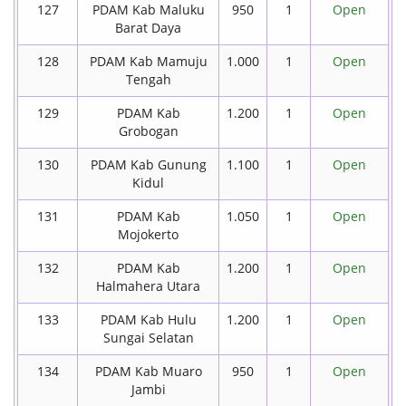
127
PDAM Kab Maluku
950
1
Open
Barat Daya
128
PDAM Kab Mamuju
1.000
1
Open
Tengah
129
PDAM Kab
1.200
1
Open
Grobogan
130
PDAM Kab Gunung
1.100
1
Open
Kidul
131
PDAM Kab
1.050
1
Open
Mojokerto
132
PDAM Kab
1.200
1
Open
Halmahera Utara
133
PDAM Kab Hulu
1.200
1
Open
Sungai Selatan
134
PDAM Kab Muaro
950
1
Open
Jambi