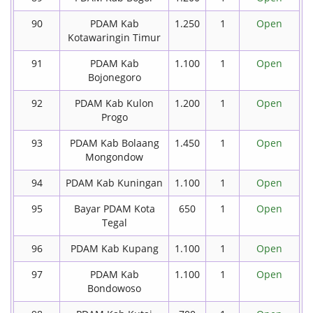
90
PDAM Kab
1.250
1
Open
Kotawaringin Timur
91
PDAM Kab
1.100
1
Open
Bojonegoro
92
PDAM Kab Kulon
1.200
1
Open
Progo
93
PDAM Kab Bolaang
1.450
1
Open
Mongondow
94
PDAM Kab Kuningan
1.100
1
Open
95
Bayar PDAM Kota
650
1
Open
Tegal
96
PDAM Kab Kupang
1.100
1
Open
97
PDAM Kab
1.100
1
Open
Bondowoso