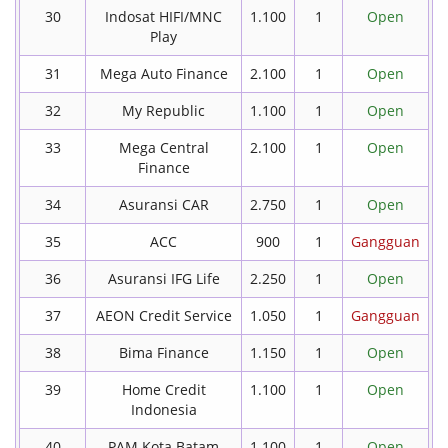
30
Indosat HIFI/MNC
1.100
1
Open
Play
31
Mega Auto Finance
2.100
1
Open
32
My Republic
1.100
1
Open
33
Mega Central
2.100
1
Open
Finance
34
Asuransi CAR
2.750
1
Open
35
ACC
900
1
Gangguan
36
Asuransi IFG Life
2.250
1
Open
37
AEON Credit Service
1.050
1
Gangguan
38
Bima Finance
1.150
1
Open
39
Home Credit
1.100
1
Open
Indonesia
40
PAM Kota Batam
1.100
1
Open