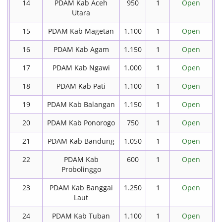
14
PDAM Kab Aceh
950
1
Open
Utara
15
PDAM Kab Magetan
1.100
1
Open
16
PDAM Kab Agam
1.150
1
Open
17
PDAM Kab Ngawi
1.000
1
Open
18
PDAM Kab Pati
1.100
1
Open
19
PDAM Kab Balangan
1.150
1
Open
20
PDAM Kab Ponorogo
750
1
Open
21
PDAM Kab Bandung
1.050
1
Open
22
PDAM Kab
600
1
Open
Probolinggo
23
PDAM Kab Banggai
1.250
1
Open
Laut
24
PDAM Kab Tuban
1.100
1
Open