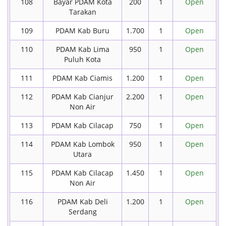
108
Bayar PDAM Kota
200
1
Open
Tarakan
109
PDAM Kab Buru
1.700
1
Open
110
PDAM Kab Lima
950
1
Open
Puluh Kota
111
PDAM Kab Ciamis
1.200
1
Open
112
PDAM Kab Cianjur
2.200
1
Open
Non Air
113
PDAM Kab Cilacap
750
1
Open
114
PDAM Kab Lombok
950
1
Open
Utara
115
PDAM Kab Cilacap
1.450
1
Open
Non Air
116
PDAM Kab Deli
1.200
1
Open
Serdang