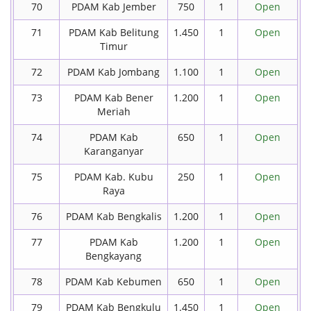
70
PDAM Kab Jember
750
1
Open
71
PDAM Kab Belitung
1.450
1
Open
Timur
72
PDAM Kab Jombang
1.100
1
Open
73
PDAM Kab Bener
1.200
1
Open
Meriah
74
PDAM Kab
650
1
Open
Karanganyar
75
PDAM Kab. Kubu
250
1
Open
Raya
76
PDAM Kab Bengkalis
1.200
1
Open
77
PDAM Kab
1.200
1
Open
Bengkayang
78
PDAM Kab Kebumen
650
1
Open
79
PDAM Kab Bengkulu
1.450
1
Open