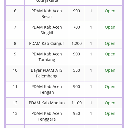
Kota Jakarta
6
PDAM Kab Aceh
900
1
Open
Besar
7
PDAM Kab Aceh
700
1
Open
Singkil
8
PDAM Kab Cianjur
1.200
1
Open
9
PDAM Kab Aceh
900
1
Open
Tamiang
10
Bayar PDAM ATS
550
1
Open
Palembang
11
PDAM Kab Aceh
900
1
Open
Tengah
12
PDAM Kab Madiun
1.100
1
Open
13
PDAM Kab Aceh
950
1
Open
Tenggara