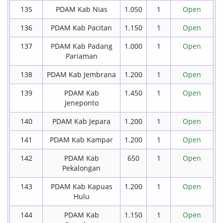
135
PDAM Kab Nias
1.050
1
Open
136
PDAM Kab Pacitan
1.150
1
Open
137
PDAM Kab Padang
1.000
1
Open
Pariaman
138
PDAM Kab Jembrana
1.200
1
Open
139
PDAM Kab
1.450
1
Open
Jeneponto
140
PDAM Kab Jepara
1.200
1
Open
141
PDAM Kab Kampar
1.200
1
Open
142
PDAM Kab
650
1
Open
Pekalongan
143
PDAM Kab Kapuas
1.200
1
Open
Hulu
144
PDAM Kab
1.150
1
Open