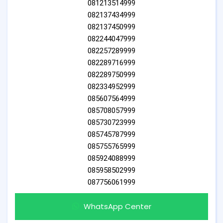
081213514999
082137434999
082137450999
082244047999
082257289999
082289716999
082289750999
082334952999
085607564999
085708057999
085730723999
085745787999
085755765999
085924088999
085958502999
087756061999
WhatsApp Center