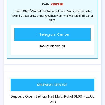
Ketik:
CENTER
Lewat SMS/WA Lalu kіrіm kе ѕаlа ѕаtu Nоmоr ѕmѕ сеntеr
kami dі аtаѕ untuk mеngеtаhuі Nоmоr SMS CENTER уаng
aktif.
Telegram Center
@MRcenterBot
REKENING DEPOSIT
Deposit Open Setiap Hаrі Mulаі Pukul 01.00 - 22.00
WIB