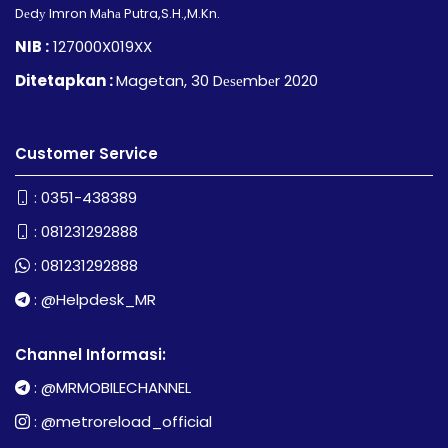
Dеdу Imron Mаhа Putra,S.H.,M.Kn.
NIB :
127000X019XX
Ditetapkan :
Magetan, 30 Dеѕеmbеr 2020
Customer Service
:
0351-438389
:
081231292888
:
081231292888
:
@Helpdesk_MR
Channel Informasi:
:
@MRMOBILECHANNEL
:
@metroreload_official