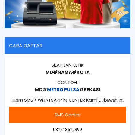
CARA DAFTAR
SILAHKAN KETIK
MD#NAMA#KOTA
CONTOH:
MD#
METRO PULSA
#BEKASI
Kіrіm SMS / WHATSAPP kе CENTER Kami Dі bаwаh Inі
SMS Center
081213512999