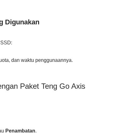
g Digunakan
USSD:
a kuota, dan waktu penggunaannya.
engan Paket Teng Go Axis
au
Penambatan
.