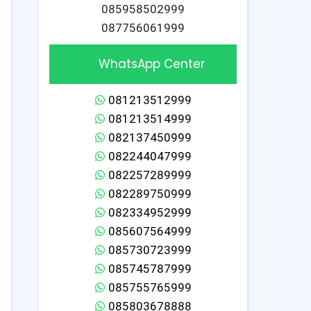
085958502999
087756061999
WhatsApp Center
081213512999
081213514999
082137450999
082244047999
082257289999
082289750999
082334952999
085607564999
085730723999
085745787999
085755765999
085803678888