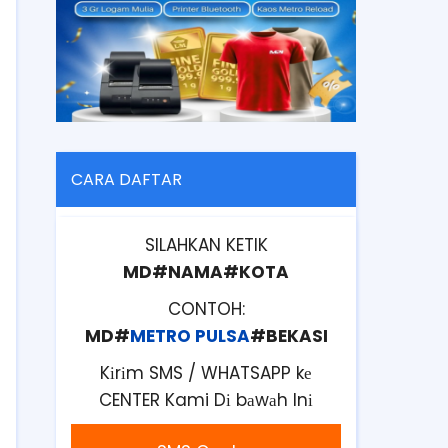
CARA DAFTAR
SILAHKAN KETIK
MD#NAMA#KOTA
CONTOH:
MD#
METRO PULSA
#BEKASI
Kіrіm SMS / WHATSAPP kе
CENTER Kami Dі bаwаh Inі