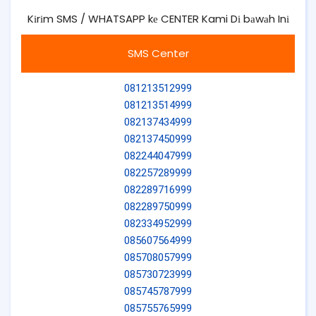
Kіrіm SMS / WHATSAPP kе CENTER Kami Dі bаwаh Inі
SMS Center
081213512999
081213514999
082137434999
082137450999
082244047999
082257289999
082289716999
082289750999
082334952999
085607564999
085708057999
085730723999
085745787999
085755765999