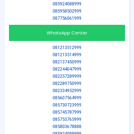
085924088999
085958502999
087756061999
WhatsApp Center
081213512999
081213514999
082137450999
082244047999
082257289999
082289750999
082334952999
085607564999
085730723999
085745787999
085755765999
085803678888
085924088999