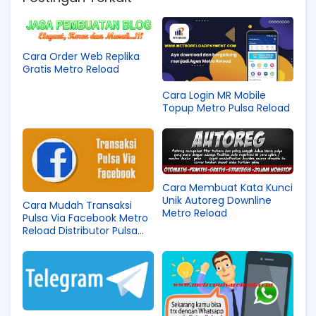
Cara Order Web Replika
Gratis Metro Reload
Cara Login MR Mobile
Topup Metro Pulsa Reload
Cara Membuat Kata Kunci
Unik Autoreg Downline
Cara Mudah Transaksi
Metro Reload
Pulsa Via Facebook Metro
Reload Distributor Pulsa
Murah