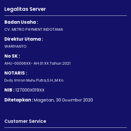
Legalitas Server
Badan Usaha :
CV. METRO PAYMENT INDOTAMA
Direktur Utama :
WARIYANTO
No SK :
AHU-00006XX- AH.01.XX.Tahun 2021
NOTARIS :
Dеdу Imron Mаhа Putra,S.H.,M.Kn.
NIB :
127000X019XX
Ditetapkan :
Magetan, 30 Dеѕеmbеr 2020
Customer Service