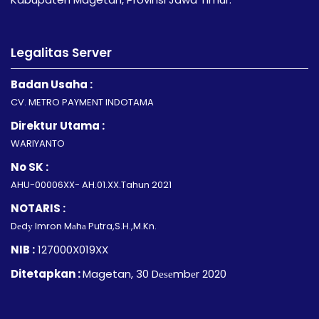
Legalitas Server
Badan Usaha :
CV. METRO PAYMENT INDOTAMA
Direktur Utama :
WARIYANTO
No SK :
AHU-00006XX- AH.01.XX.Tahun 2021
NOTARIS :
Dеdу Imron Mаhа Putra,S.H.,M.Kn.
NIB :
127000X019XX
Ditetapkan :
Magetan, 30 Dеѕеmbеr 2020