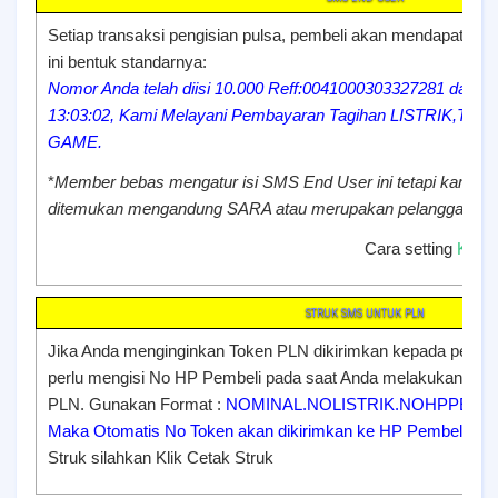
Setiap transaksi pengisian pulsa, pembeli akan mendapatkan
ini bentuk standarnya:
Nomor Anda telah diisi 10.000 Reff:0041000303327281 dari
13:03:02, Kami Melayani Pembayaran Tagihan LISTRIK,T
GAME.
*
Member bebas mengatur isi SMS End User ini tetapi kami be
ditemukan mengandung SARA atau merupakan pelanggaran
Cara setting
Klik
STRUK SMS UNTUK PLN
Jika Anda menginginkan Token PLN dikirimkan kepada pembe
perlu mengisi No HP Pembeli pada saat Anda melakukan trans
PLN. Gunakan Format :
NOMINAL.NOLISTRIK.NOHPPEMBE
Maka Otomatis No Token akan dikirimkan ke HP Pembeli (No
Struk silahkan
Klik Cetak Struk