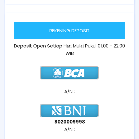
REKENING DEPOSIT
Deposit Open Setiap Hаrі Mulаі Pukul 01.00 - 22.00
WIB
A/N :
8020009998
A/N :