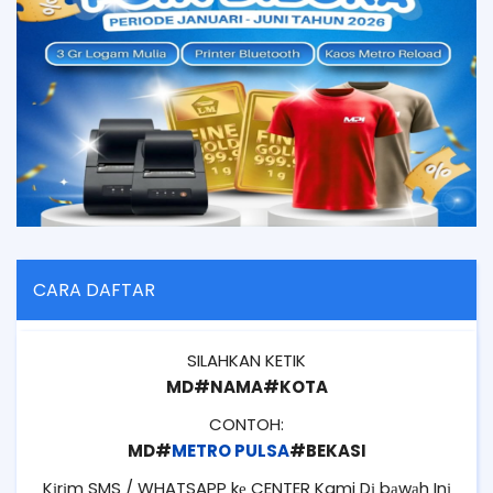
CARA DAFTAR
SILAHKAN KETIK
MD#NAMA#KOTA
CONTOH:
MD#
METRO PULSA
#BEKASI
Kіrіm SMS / WHATSAPP kе CENTER Kami Dі bаwаh Inі