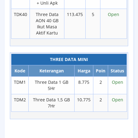
+ Unli Apk
TDK40
Three Data
113.475
5
Open
AON 40 GB
Ikut Masa
Aktif Kartu
THREE DATA MINI
Kode
Keterangan
Harga
Poin
Status
TDM1
Three Data 1 GB
8.775
2
Open
5Hr
TDM2
Three Data 1,5 GB
10.775
2
Open
7Hr