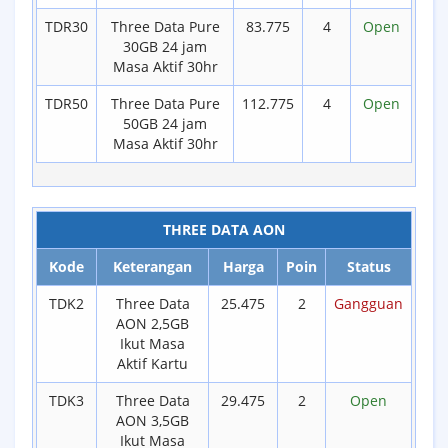
TDR30
Three Data Pure
83.775
4
Open
30GB 24 jam
Masa Aktif 30hr
TDR50
Three Data Pure
112.775
4
Open
50GB 24 jam
Masa Aktif 30hr
THREE DATA AON
Kode
Keterangan
Harga
Poin
Status
TDK2
Three Data
25.475
2
Gangguan
AON 2,5GB
Ikut Masa
Aktif Kartu
TDK3
Three Data
29.475
2
Open
AON 3,5GB
Ikut Masa