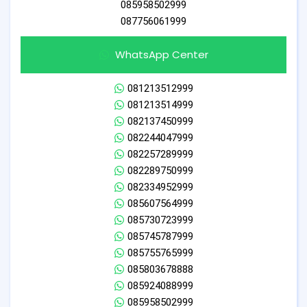
085958502999
087756061999
WhatsApp Center
081213512999
081213514999
082137450999
082244047999
082257289999
082289750999
082334952999
085607564999
085730723999
085745787999
085755765999
085803678888
085924088999
085958502999