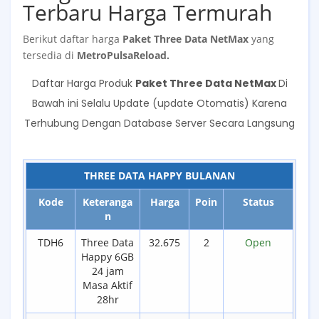
Terbaru Harga Termurah
Berikut daftar harga
Paket Three Data NetMax
yang
tersedia di
MetroPulsaReload
.
Daftar Harga Produk
Paket Three Data NetMax
Di
Bawah ini Selalu Update (update Otomatis) Karena
Terhubung Dengan Database Server Secara Langsung
THREE DATA HAPPY BULANAN
Kode
Keteranga
Harga
Poin
Status
n
TDH6
Three Data
32.675
2
Open
Happy 6GB
24 jam
Masa Aktif
28hr