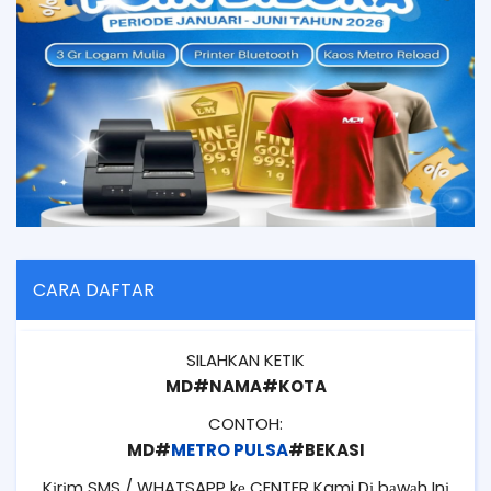
CARA DAFTAR
SILAHKAN KETIK
MD#NAMA#KOTA
CONTOH:
MD#
METRO PULSA
#BEKASI
Kіrіm SMS / WHATSAPP kе CENTER Kami Dі bаwаh Inі