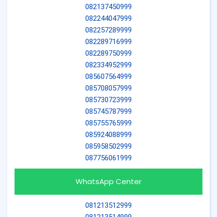
082137450999
082244047999
082257289999
082289716999
082289750999
082334952999
085607564999
085708057999
085730723999
085745787999
085755765999
085924088999
085958502999
087756061999
WhatsApp Center
081213512999
081213514999