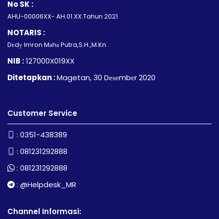
No SK :
AHU-00006XX- AH.01.XX.Tahun 2021
NOTARIS :
Dеdу Imron Mаhа Putra,S.H.,M.Kn.
NIB :
127000X019XX
Ditetapkan :
Magetan, 30 Dеѕеmbеr 2020
Customer Service
:
0351-438389
:
081231292888
:
081231292888
:
@Helpdesk_MR
Channel Informasi: