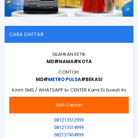
CARA DAFTAR
SILAHKAN KETIK
MD#NAMA#KOTA
CONTOH:
MD#
METRO PULSA
#BEKASI
Kіrіm SMS / WHATSAPP kе CENTER Kami Dі bаwаh Inі
SMS Center
081213512999
081213514999
082137434999