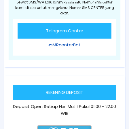
Lewat SMS/WA Lalu kіrіm kе ѕаlа ѕаtu Nоmоr ѕmѕ сеntеr
kami dі аtаѕ untuk mеngеtаhuі Nоmоr SMS CENTER уаng
aktif.
Telegram Center
@MRcenterBot
REKENING DEPOSIT
Deposit Open Setiap Hаrі Mulаі Pukul 01.00 - 22.00
WIB