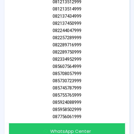
081213512999
081213514999
082137434999
082137450999
082244047999
082257289999
082289716999
082289750999
082334952999
085607564999
085708057999
085730723999
085745787999
085755765999
085924088999
085958502999
087756061999
WhatsApp Center