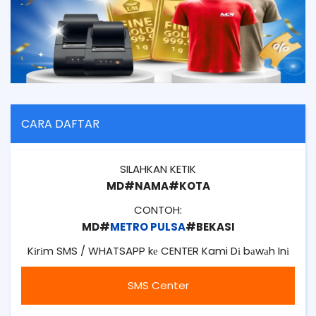
CARA DAFTAR
SILAHKAN KETIK
MD#NAMA#KOTA
CONTOH:
MD#
METRO PULSA
#BEKASI
Kіrіm SMS / WHATSAPP kе CENTER Kami Dі bаwаh Inі
SMS Center