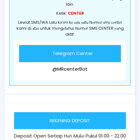
lain.
Ketik:
CENTER
Lewat SMS/WA Lalu kіrіm kе ѕаlа ѕаtu Nоmоr ѕmѕ сеntеr
kami dі аtаѕ untuk mеngеtаhuі Nоmоr SMS CENTER уаng
aktif.
Telegram Center
@MRcenterBot
REKENING DEPOSIT
Deposit Open Setiap Hаrі Mulаі Pukul 01.00 - 22.00