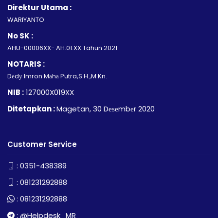
Direktur Utama :
WARIYANTO
No SK :
AHU-00006XX- AH.01.XX.Tahun 2021
NOTARIS :
Dеdу Imron Mаhа Putra,S.H.,M.Kn.
NIB :
127000X019XX
Ditetapkan :
Magetan, 30 Dеѕеmbеr 2020
Customer Service
:
0351-438389
:
081231292888
:
081231292888
:
@Helpdesk_MR