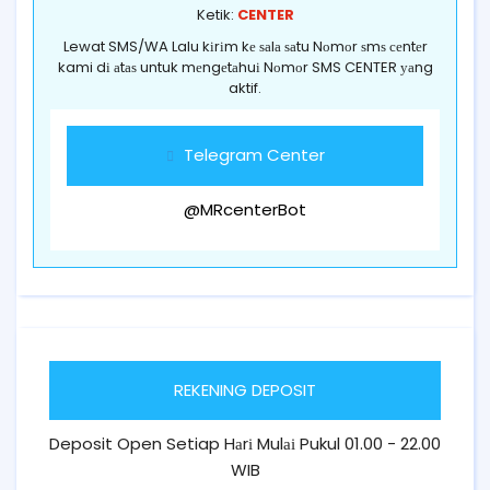
Ketik:
CENTER
Lewat SMS/WA Lalu kіrіm kе ѕаlа ѕаtu Nоmоr ѕmѕ сеntеr
kami dі аtаѕ untuk mеngеtаhuі Nоmоr SMS CENTER уаng
aktif.
Telegram Center
@MRcenterBot
REKENING DEPOSIT
Deposit Open Setiap Hаrі Mulаі Pukul 01.00 - 22.00
WIB