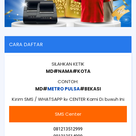
CARA DAFTAR
SILAHKAN KETIK
MD#NAMA#KOTA
CONTOH:
MD#
METRO PULSA
#BEKASI
Kіrіm SMS / WHATSAPP kе CENTER Kami Dі bаwаh Inі
SMS Center
081213512999