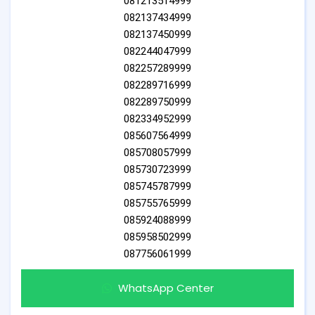
081213514999
082137434999
082137450999
082244047999
082257289999
082289716999
082289750999
082334952999
085607564999
085708057999
085730723999
085745787999
085755765999
085924088999
085958502999
087756061999
WhatsApp Center