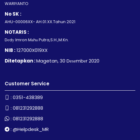
WARIYANTO
No SK :
AHU-00006XX- AH.01.XX.Tahun 2021
NOTARIS :
Dеdу Imron Mаhа Putra,S.H.,M.Kn.
NIB :
127000X019XX
Ditetapkan :
Magetan, 30 Dеѕеmbеr 2020
Customer Service
:
0351-438389
:
081231292888
:
081231292888
:
@Helpdesk_MR